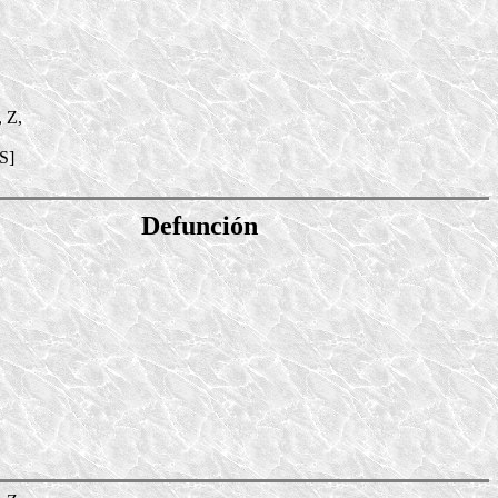
, Z,
S]
Defunción