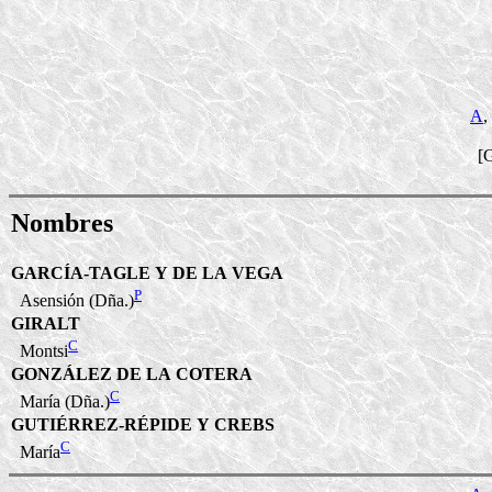
A
,
[
Nombres
GARCÍA-TAGLE Y DE LA VEGA
P
Asensión (Dña.)
GIRALT
C
Montsi
GONZÁLEZ DE LA COTERA
C
María (Dña.)
GUTIÉRREZ-RÉPIDE Y CREBS
C
María