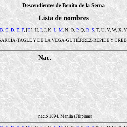
Descendientes de Benito de la Serna
Lista de nombres
B
,
C
,
D
,
E
,
F
, [
G
], H,
I
, J, K,
L
,
M
, N, O,
P
, Q,
R
,
S
, T, U, V, W, X, Y
GARCÍA-TAGLE Y DE LA VEGA-GUTIÉRREZ-RÉPIDE Y CREB
Nac.
nació 1894, Manila (Filipinas)