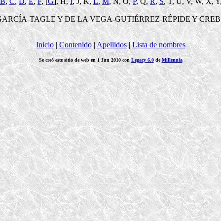
B
,
C
,
D
,
E
,
F
, [
G
], H,
I
, J, K,
L
,
M
, N, O,
P
, Q,
R
,
S
, T, U, V, W, X, Y
GARCÍA-TAGLE Y DE LA VEGA-GUTIÉRREZ-RÉPIDE Y CREB
Inicio
|
Contenido
|
Apellidos
|
Lista de nombres
Se creó este sitio de web en 1 Jun 2010 con
Legacy 6.0
de
Millennia