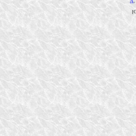
A
,
[