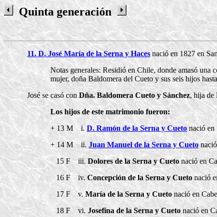
Quinta generación
11. D. José María de la Serna y Haces
nació en 1827 en Sant
Notas generales: Residió en Chile, donde amasó una co
mujer, doña Baldomera del Cueto y sus seis hijos hast
José se casó con
Dña. Baldomera Cueto y Sánchez
, hija de
Los hijos de este matrimonio fueron:
+ 13 M i.
D. Ramón de la Serna y Cueto
nació en 
+ 14 M ii.
Juan Manuel de la Serna y Cueto
nació
15 F iii.
Dolores de la Serna y Cueto
nació en Ca
16 F iv.
Concepción de la Serna y Cueto
nació e
17 F v.
María de la Serna y Cueto
nació en Cabez
18 F vi.
Josefina de la Serna y Cueto
nació en Ca