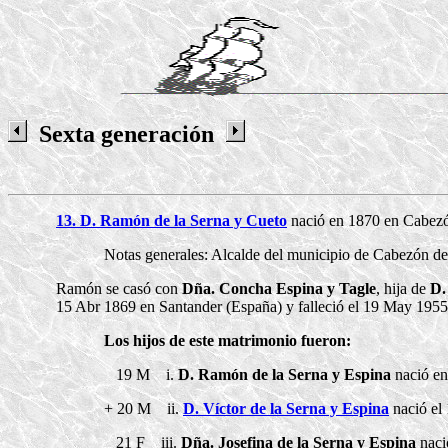
Sexta generación
13. D. Ramón de la Serna y Cueto
nació en 1870 en Cabezón
Notas generales: Alcalde del municipio de Cabezón de 
Ramón se casó con
Dña. Concha Espina y Tagle
, hija de
D.
15 Abr 1869 en Santander (España) y falleció el 19 May 1955
Los hijos de este matrimonio fueron:
19 M i.
D. Ramón de la Serna y Espina
nació en 
+ 20 M ii.
D. Víctor de la Serna y Espina
nació el 
21 F iii.
Dña. Josefina de la Serna y Espina
naci