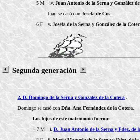
5 M iv.
Juan Antonio de la Serna y González de
Juan se casó con
Josefa de Cos
.
6 F v.
Josefa de la Serna y González de la Cote
Segunda generación
2. D. Domingo de la Serna y González de la Cotera
.
Domingo se casó con
Dña. Ana Fernández de la Cotera
.
Los hijos de este matrimonio fueron:
+ 7 M i.
D. Juan Antonio de la Serna y Fdez. de l
8 F ii.
María Manuela de la Serna y Fdez. de la