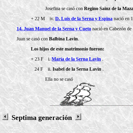
Josefina se casó con
Regino Sainz de la Maz
+ 22 M iv.
D. Luis de la Serna y Espina
nació en 1
14. Juan Manuel de la Serna y Cueto
nació en Cabezón de l
Juan se casó con
Balbina Lavin
.
Los hijos de este matrimonio fueron:
+ 23 F i.
María de la Serna Lavin
.
24 F ii.
Isabel de la Serna Lavin
.
Ella no se casó
Septima generación