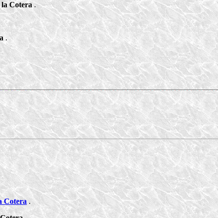
 la Cotera
.
ra
.
a Cotera
.
 Cotera
.