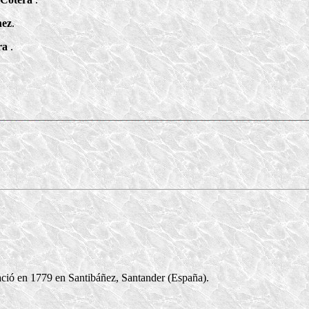
hez
.
ra
.
ció en 1779 en Santibáñez, Santander (España).