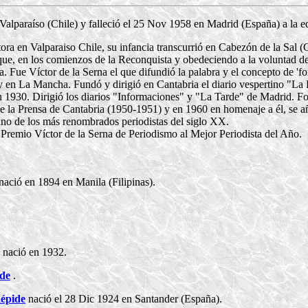
alparaíso (Chile) y falleció el 25 Nov 1958 en Madrid (España) a la e
tora en Valparaiso Chile, su infancia transcurrió en Cabezón de la Sal (C
 que, en los comienzos de la Reconquista y obedeciendo a la voluntad de
lla. Fue Víctor de la Serna el que difundió la palabra y el concepto de 'f
y en La Mancha. Fundó y dirigió en Cantabria el diario vespertino "La R
 1930. Dirigió los diarios "Informaciones" y "La Tarde" de Madrid. Formó
de la Prensa de Cantabria (1950-1951) y en 1960 en homenaje a él, se
no de los más renombrados periodistas del siglo XX.
Premio Víctor de la Serna de Periodismo al Mejor Periodista del Año.
nació en 1894 en Manila (Filipinas).
nació en 1932.
ide
.
Répide
nació el 28 Dic 1924 en Santander (España).