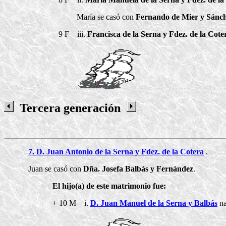
María se casó con
Fernando de Mier y Sánc
9 F iii.
Francisca de la Serna y Fdez. de la Cote
Tercera generación
7. D. Juan Antonio de la Serna y Fdez. de la Cotera
.
Juan se casó con
Dña. Josefa Balbás y Fernández
.
El hijo(a) de este matrimonio fue:
+ 10 M i.
D. Juan Manuel de la Serna y Balbás
na