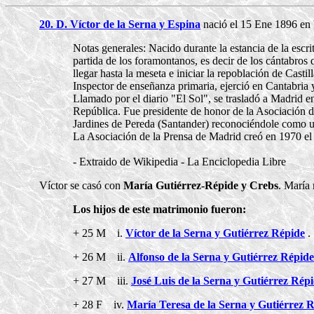
20. D. Víctor de la Serna y Espina
nació el 15 Ene 1896 en V
Notas generales: Nacido durante la estancia de la escri
partida de los foramontanos, es decir de los cántabros
llegar hasta la meseta e iniciar la repoblación de Casti
Inspector de enseñanza primaria, ejerció en Cantabria 
Llamado por el diario "El Sol", se trasladó a Madrid en
República. Fue presidente de honor de la Asociación 
Jardines de Pereda (Santander) reconociéndole como u
La Asociación de la Prensa de Madrid creó en 1970 el 
- Extraido de Wikipedia - La Enciclopedia Libre
Víctor se casó con
María Gutiérrez-Répide y Crebs
. María 
Los hijos de este matrimonio fueron:
+ 25 M i.
Víctor de la Serna y Gutiérrez Répide
.
+ 26 M ii.
Alfonso de la Serna y Gutiérrez Répide
+ 27 M iii.
José Luis de la Serna y Gutiérrez Rép
+ 28 F iv.
María Teresa de la Serna y Gutiérrez 