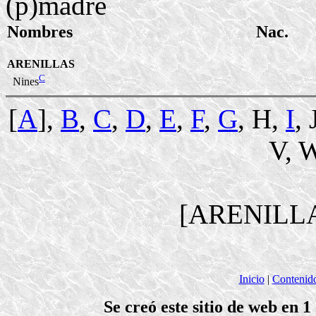
(p)madre
Nombres
Nac.
ARENILLAS
C
Nines
[
A
],
B
,
C
,
D
,
E
,
F
,
G
, H,
I
, 
V, W
[ARENILL
Inicio
|
Contenid
Se creó este sitio de web en 