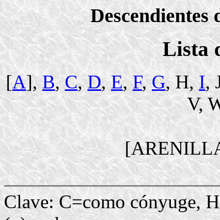
Descendientes d
Lista
[
A
],
B
,
C
,
D
,
E
,
F
,
G
, H,
I
, 
V, W
[ARENILL
Clave: C=como cónyuge, H