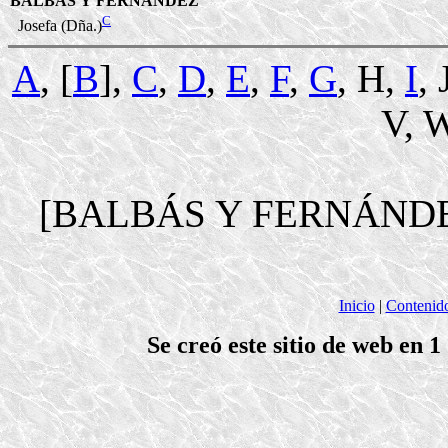
BALBÁS Y FERNÁNDEZ
C
Josefa (Dña.)
A
, [
B
],
C
,
D
,
E
,
F
,
G
, H,
I
, 
V, W
[BALBÁS Y FERNÁND
Inicio
|
Contenid
Se creó este sitio de web en 