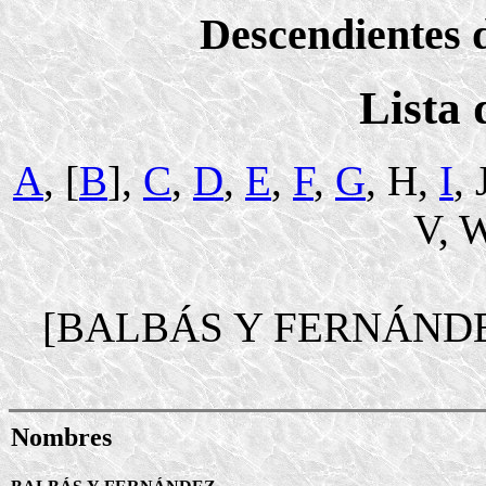
Descendientes d
Lista
A
, [
B
],
C
,
D
,
E
,
F
,
G
, H,
I
, 
V, W
[BALBÁS Y FERNÁND
Nombres