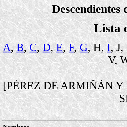
Descendientes d
Lista
A
,
B
,
C
,
D
,
E
,
F
,
G
, H,
I
, J
V, W
[PÉREZ DE ARMIÑÁN Y
S
Nombres