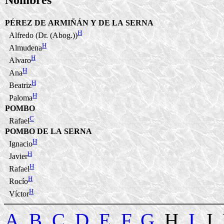
PÉREZ DE ARMIÑÁN Y DE LA SERNA
H
Alfredo (Dr. (Abog.))
H
Almudena
H
Alvaro
H
Ana
H
Beatriz
H
Paloma
POMBO
C
Rafael
POMBO DE LA SERNA
H
Ignacio
H
Javier
H
Rafael
H
Rocío
H
Víctor
A
,
B
,
C
,
D
,
E
,
F
,
G
, H,
I
, J