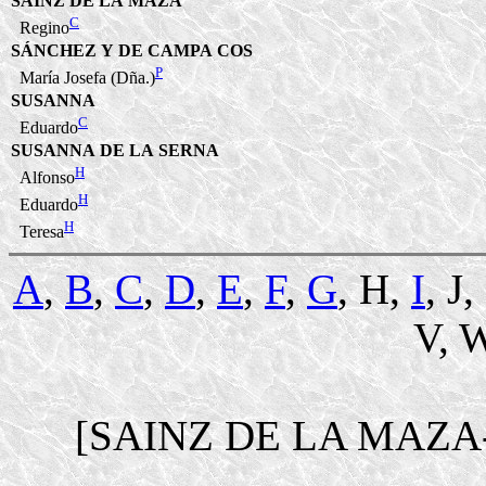
SAINZ DE LA MAZA
C
Regino
SÁNCHEZ Y DE CAMPA COS
P
María Josefa (Dña.)
SUSANNA
C
Eduardo
SUSANNA DE LA SERNA
H
Alfonso
H
Eduardo
H
Teresa
A
,
B
,
C
,
D
,
E
,
F
,
G
, H,
I
, J
V, W
[SAINZ DE LA MAZA