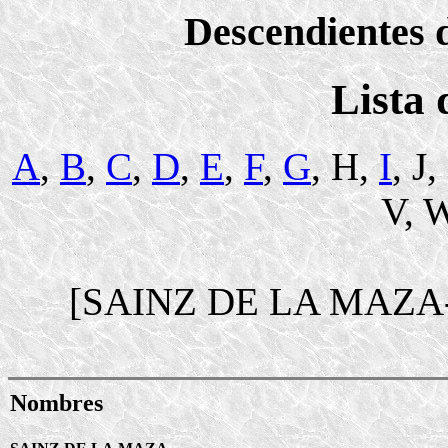
Descendientes d
Lista
A
,
B
,
C
,
D
,
E
,
F
,
G
, H,
I
, J
V, W
[SAINZ DE LA MAZA
Nombres