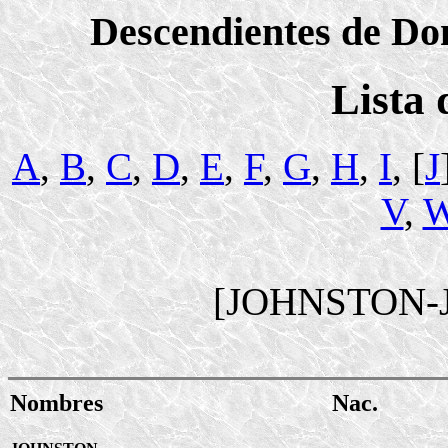
Descendientes de Dom
Lista
A
,
B
,
C
,
D
,
E
,
F
,
G
,
H
,
I
, [
J
V
,
[JOHNSTON-
Nombres
Nac.