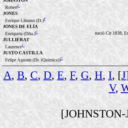
JOHNSTON
C
Robert
JONES
P
Enrique Libanus (D.)
JONES DE ELÍA
C
nació Cir 1838, E
Enriqueta (Dña.)
JULLIERAT
C
Laurence
JUSTO CASTILLA
C
Felipe Agustin (Dr. (Quimica))
A
,
B
,
C
,
D
,
E
,
F
,
G
,
H
,
I
, [
J
V
,
[JOHNSTON-