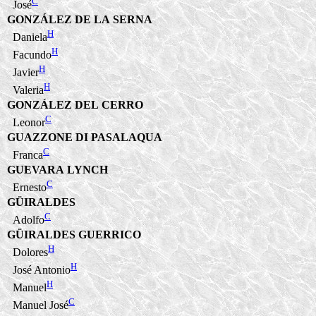
C
José
GONZÁLEZ DE LA SERNA
H
Daniela
H
Facundo
H
Javier
H
Valeria
GONZÁLEZ DEL CERRO
C
Leonor
GUAZZONE DI PASALAQUA
C
Franca
GUEVARA LYNCH
C
Ernesto
GÜIRALDES
C
Adolfo
GÜIRALDES GUERRICO
H
Dolores
H
José Antonio
H
Manuel
C
Manuel José