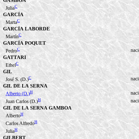
GAMBOA
C
Julia
GARCÍA
C
Marta
GARCÍA LABORDE
C
Martín
GARCÍA POQUET
C
nac
Pedro
GATTARI
C
Ethel
GIL
C
nac
José S. (D.)
GIL DE LA SERNA
H
nac
Alberto (D.)
H
nac
Juan Carlos (D.)
GIL DE LA SERNA GAMBOA
H
Alberto
H
Carlos Alfredo
H
Julia
GILBERT