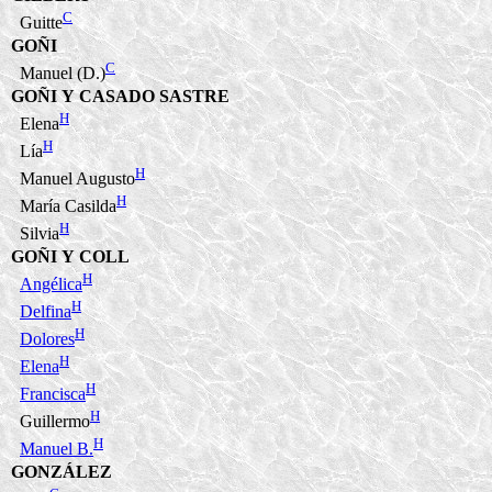
C
Guitte
GOÑI
C
Manuel (D.)
GOÑI Y CASADO SASTRE
H
Elena
H
Lía
H
Manuel Augusto
H
María Casilda
H
Silvia
GOÑI Y COLL
H
Angélica
H
Delfina
H
Dolores
H
Elena
H
Francisca
H
Guillermo
H
Manuel B.
GONZÁLEZ