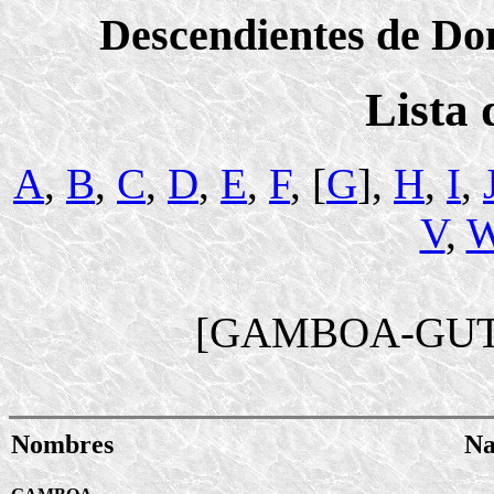
Descendientes de Dom
Lista
A
,
B
,
C
,
D
,
E
,
F
, [
G
],
H
,
I
,
V
,
[GAMBOA-GUT
Nombres
Na