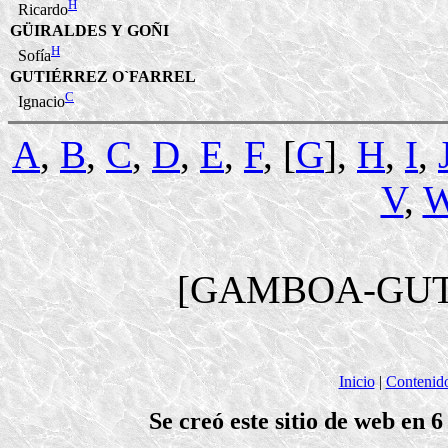
H
Ricardo
GÜIRALDES Y GOÑI
H
Sofía
GUTIÉRREZ O`FARREL
C
Ignacio
A
,
B
,
C
,
D
,
E
,
F
, [
G
],
H
,
I
,
V
,
[GAMBOA-GUT
Inicio
|
Contenid
Se creó este sitio de web en 