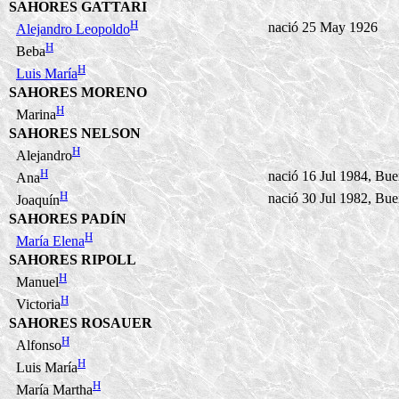
SAHORES GATTARI
H
nació 25 May 1926
Alejandro Leopoldo
H
Beba
H
Luis María
SAHORES MORENO
H
Marina
SAHORES NELSON
H
Alejandro
H
nació 16 Jul 1984, Bue
Ana
H
nació 30 Jul 1982, Bue
Joaquín
SAHORES PADÍN
H
María Elena
SAHORES RIPOLL
H
Manuel
H
Victoria
SAHORES ROSAUER
H
Alfonso
H
Luis María
H
María Martha