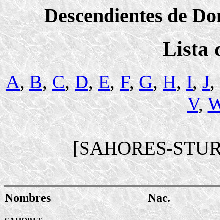
Descendientes de Dom
Lista
A
,
B
,
C
,
D
,
E
,
F
,
G
,
H
,
I
,
J
,
V
,
[SAHORES-STUR
Nombres
Nac.