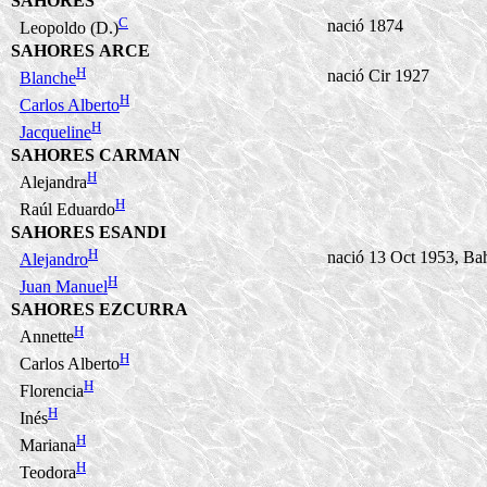
SAHORES
C
nació 1874
Leopoldo (D.)
SAHORES ARCE
H
nació Cir 1927
Blanche
H
Carlos Alberto
H
Jacqueline
SAHORES CARMAN
H
Alejandra
H
Raúl Eduardo
SAHORES ESANDI
H
nació 13 Oct 1953, Ba
Alejandro
H
Juan Manuel
SAHORES EZCURRA
H
Annette
H
Carlos Alberto
H
Florencia
H
Inés
H
Mariana
H
Teodora