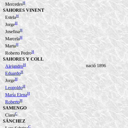
H
Mercedes
SAHORES VINENT
H
Estela
H
Jorge
H
Josefina
H
Marcela
H
Marta
H
Roberto Pedro
SAHORES Y COLL
H
nació 1896
Alejandro
H
Eduardo
H
Jorge
H
Leopoldo
H
María Elena
H
Roberto
SAMENGO
C
Clara
SÁNCHEZ
C