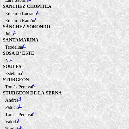
Lara Sabrina
SÁNCHEZ CHOPITEA
H
Eduardo Luciano
C
Eduardo Ramón
SÁNCHEZ SORONDO
C
Julio
SANTAMARINA
C
Teodelina
SOSA D’ ESTE
C
N.
SOULES
C
Estefanía
STURGEON
C
Tomás Percival
STURGEON DE LA SERNA
H
Andrés
H
Patricio
H
Tomás Percival
H
Valeria
H
Virginia