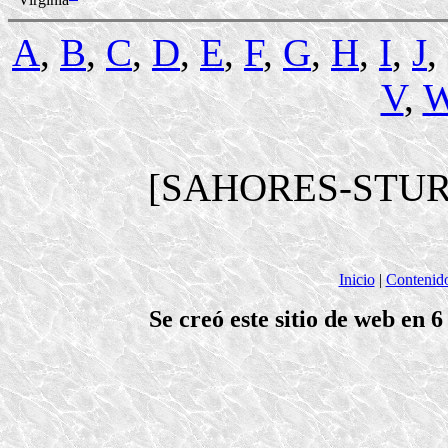
A
,
B
,
C
,
D
,
E
,
F
,
G
,
H
,
I
,
J
,
V
,
[SAHORES-STUR
Inicio
|
Contenid
Se creó este sitio de web en 