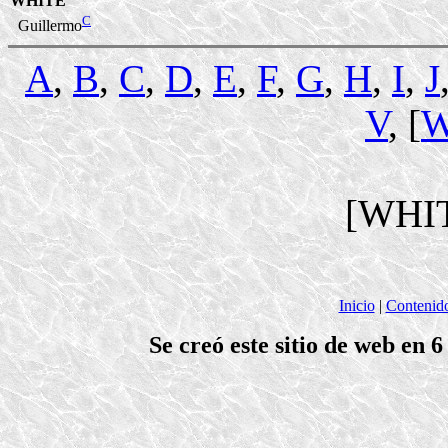
WHITE
C
Guillermo
A
,
B
,
C
,
D
,
E
,
F
,
G
,
H
,
I
,
J
V
, [
[WHI
Inicio
|
Contenid
Se creó este sitio de web en 