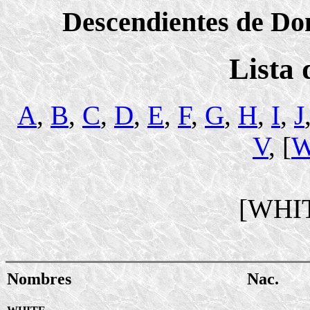
Descendientes de Dom
Lista
A
,
B
,
C
,
D
,
E
,
F
,
G
,
H
,
I
,
J
V
, [
[WHI
Nombres
Nac.