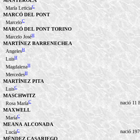
MANTEROLA
C
María Leticia
MARCÓ DEL PONT
C
Marcelo
MARCÓ DEL PONT TORINO
H
Marcelo José
MARTÍNEZ BARRENECHEA
H
Angeles
H
Luis
H
Magdalena
H
Mercedes
MARTÍNEZ PITA
C
Luis
MASCHWITZ
C
nació 11 
Rosa María
MAXWELL
C
María
MEANA ALCONADA
C
nació 197
Lucía
MÉNDEZ CASARIEGO