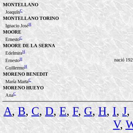
MONTELLANO
C
Joaquín
MONTELLANO TORINO
H
Ignacio José
MOORE
C
Ernesto
MOORE DE LA SERNA
H
Edelmira
H
nació 192
Ernesto
H
Guillermo
MORENO BENEDIT
C
María Marta
MORENO HUEYO
C
Ana
A
,
B
,
C
,
D
,
E
,
F
,
G
,
H
,
I
,
J
,
V
,