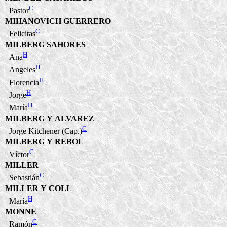
C
Pastor
MIHANOVICH GUERRERO
C
Felicitas
MILBERG SAHORES
H
Ana
H
Angeles
H
Florencia
H
Jorge
H
María
MILBERG Y ALVAREZ
C
Jorge Kitchener (Cap.)
MILBERG Y REBOL
C
Víctor
MILLER
C
Sebastián
MILLER Y COLL
H
María
MONNE
C
Ramón