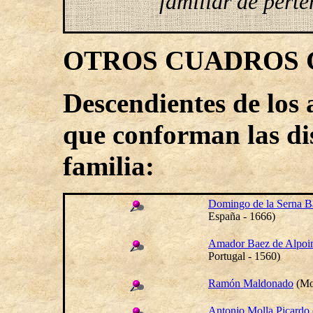
familiar de pert
OTROS CUADROS
Descendi
entes
de los 
que conforman las di
familia:
Domingo de la Serna B
España - 1666)
Amador Baez de Alpoim
Portugal - 1560)
Ramón Maldonado
(
Mo
Antonio Molla Picardo