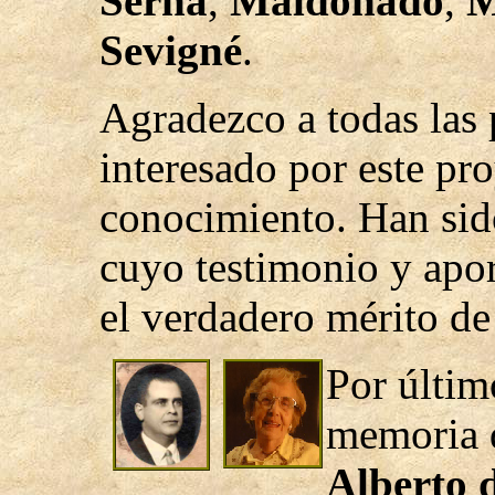
Serna
,
Maldonado
,
M
Sevigné
.
Agradezco a todas las
interesado por este pr
conocimiento. Han sid
cuyo testimonio y apor
el verdadero mérito de
Por últim
memoria 
Alberto 