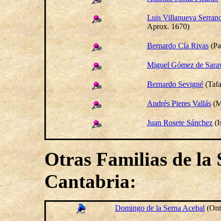
Luis Villanueva Serran
Aprox. 1670
)
Bernardo Cía Rivas
(Pa
Miguel Gómez de Sara
Bernardo Sevigné
(Tafa
Andrés Pieres Vallás
(M
Juan Rosete Sánchez
(I
Otras Familias
de la 
Cantabria
:
Domingo
de la Serna Acebal
(
Ont