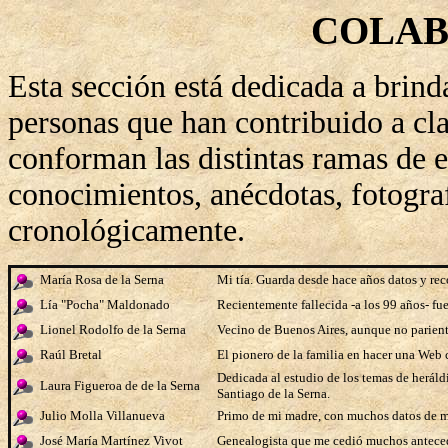
COLA
Esta sección e
st
á
dedicada a brinda
personas que han contribuido a cla
conforman las distintas ramas de e
conocimientos, anécdotas, fotogra
cronológicamente.
María Rosa de la Serna
Mi tía. Guarda desde hace años datos y recor
Lía "Pocha" Maldonado
Recientemente fallecida -a los 99 años- fu
Lionel Rodolfo de la Serna
Vecino de Buenos Aires, aunque no pariente
Raúl Bretal
El pionero de la familia en hacer una Web 
Dedicada al estudio de los temas de heráld
Laura Figueroa de de la Serna
Santiago de la Serna.
Julio Molla Villanueva
Primo de mi madre, con muchos datos de m
José María Martínez Vivot
Genealogista que me cedió muchos antecede