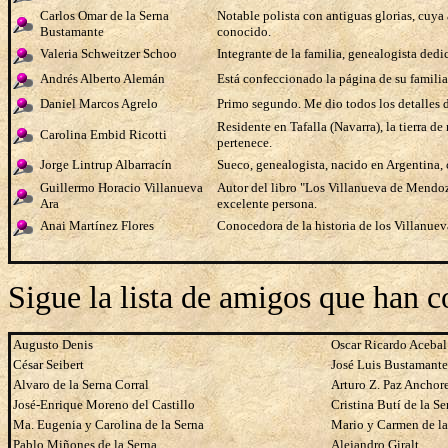
Carlos Omar de la Serna
Notable
polista
con antiguas glorias
, cuya
Bustamante
conocido.
Valeria Schweitzer Schoo
Integrante de la familia, genealogista ded
A
ndrés Alberto Alemán
Está confeccionado la página de su familia,
Daniel Marcos Agrelo
Primo segundo. Me dio todos los detalles
Residente en Tafalla (Navarra), la tierra 
Carolina Embid Ricotti
pertenece.
Jorge Lintrup Albarracín
Sueco, genealogista, nacido en Argentina, 
Guillermo Horacio Villanueva
Autor del libro "Los Villanueva de Mendoz
Ara
excelente persona.
Anai Martínez Flores
Conocedora de la historia de los Villanue
Sigue la lista de amigos que han 
Augusto Denis
Oscar Ricardo Acebal
César Seibert
José Luis Bustamante
Alvaro de la Serna Corral
Arturo Z. Paz Anchor
José-Enrique Moreno del Castillo
Cristina Butí de la Se
Ma. Eugenia y Carolina de la Serna
Mario y Carmen de la
Pablo Miñones de la Serna
Alejandro Giralt