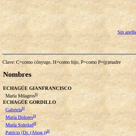
Sin apell
Clave: C=como cónyuge, H=como hijo, P=como P=(p)madre
Nombres
ECHAGÜE GIANFRANCISCO
H
María Milagros
ECHAGÜE GORDILLO
H
Gabriela
H
María Dolores
H
María Soledad
H
Patricio (Dr. (Abog.))