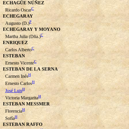
ECHAGÜE NÚÑEZ
C
Ricardo Oscar
ECHEGARAY
P
Augusto (D.)
ECHEGARAY Y MOYANO
C
Martha Julia (Dña.)
ENRIQUEZ
C
Carlos Alberto
ESTEBAN
C
Ernesto Vicente
ESTEBAN DE LA SERNA
H
Carmen Inés
H
Ernesto Carlos
H
José Luis
H
Victoria Margarita
ESTEBAN MESSMER
H
Florencia
H
Sofía
ESTEBAN RAFFO