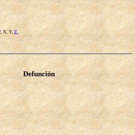
W
, X, Y,
Z
,
Defunción