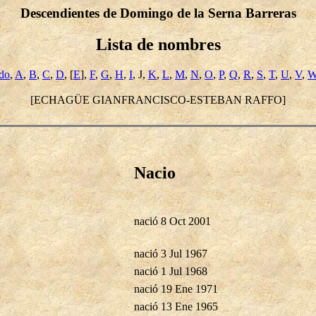
Descendientes de Domingo de la Serna Barreras
Lista de nombres
ido
,
A
,
B
,
C
,
D
, [
E
],
F
,
G
,
H
,
I
, J,
K
,
L
,
M
,
N
,
O
,
P
,
Q
,
R
,
S
,
T
,
U
,
V
,
[ECHAGÜE GIANFRANCISCO-ESTEBAN RAFFO]
Nacio
nació 8 Oct 2001
nació 3 Jul 1967
nació 1 Jul 1968
nació 19 Ene 1971
nació 13 Ene 1965