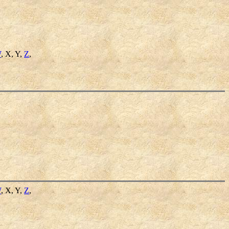
W
, X, Y,
Z
,
W
, X, Y,
Z
,