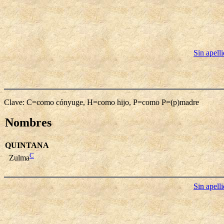
Sin apell
Clave: C=como cónyuge, H=como hijo, P=como P=(p)madre
Nombres
QUINTANA
C
Zulma
Sin apell