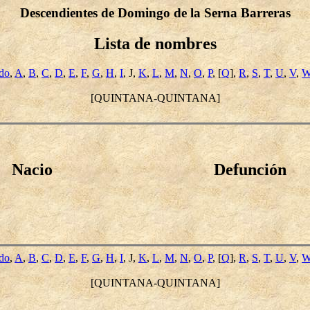
Descendientes de Domingo de la Serna Barreras
Lista de nombres
ido
,
A
,
B
,
C
,
D
,
E
,
F
,
G
,
H
,
I
, J,
K
,
L
,
M
,
N
,
O
,
P
, [
Q
],
R
,
S
,
T
,
U
,
V
,
[QUINTANA-QUINTANA]
Nacio
Defunción
ido
,
A
,
B
,
C
,
D
,
E
,
F
,
G
,
H
,
I
, J,
K
,
L
,
M
,
N
,
O
,
P
, [
Q
],
R
,
S
,
T
,
U
,
V
,
[QUINTANA-QUINTANA]