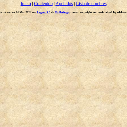
Inicio
|
Contenido
|
Apellidos
|
Lista de nombres
itio de web en 24 Mar 2024 con
Legacy 9.0
de
MyHeritage
; content copyright and maintained by cdelas