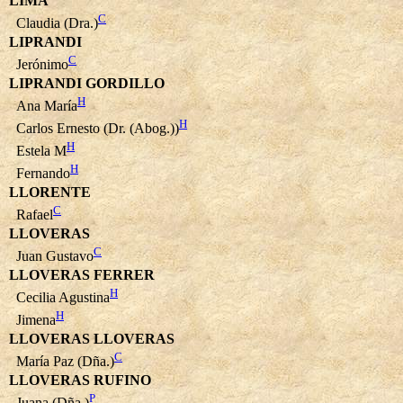
LIMA
C
Claudia (Dra.)
LIPRANDI
C
Jerónimo
LIPRANDI GORDILLO
H
Ana María
H
Carlos Ernesto (Dr. (Abog.))
H
Estela M
H
Fernando
LLORENTE
C
Rafael
LLOVERAS
C
Juan Gustavo
LLOVERAS FERRER
H
Cecilia Agustina
H
Jimena
LLOVERAS LLOVERAS
C
María Paz (Dña.)
LLOVERAS RUFINO
P
Juana (Dña.)