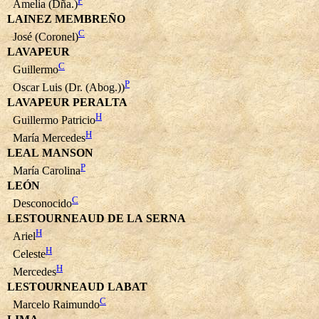
P
Amelia (Dña.)
LAINEZ MEMBREÑO
C
José (Coronel)
LAVAPEUR
C
Guillermo
P
Oscar Luis (Dr. (Abog.))
LAVAPEUR PERALTA
H
Guillermo Patricio
H
María Mercedes
LEAL MANSON
P
María Carolina
LEÓN
C
Desconocido
LESTOURNEAUD DE LA SERNA
H
Ariel
H
Celeste
H
Mercedes
LESTOURNEAUD LABAT
C
Marcelo Raimundo