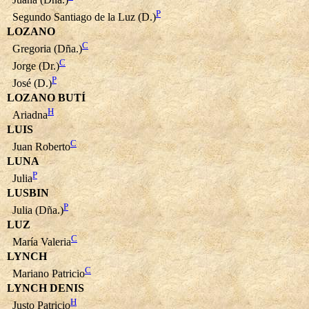
P
Segundo Santiago de la Luz (D.)
LOZANO
C
Gregoria (Dña.)
C
Jorge (Dr.)
P
José (D.)
LOZANO BUTÍ
H
Ariadna
LUIS
C
Juan Roberto
LUNA
P
Julia
LUSBIN
P
Julia (Dña.)
LUZ
C
María Valeria
LYNCH
C
Mariano Patricio
LYNCH DENIS
H
Justo Patricio