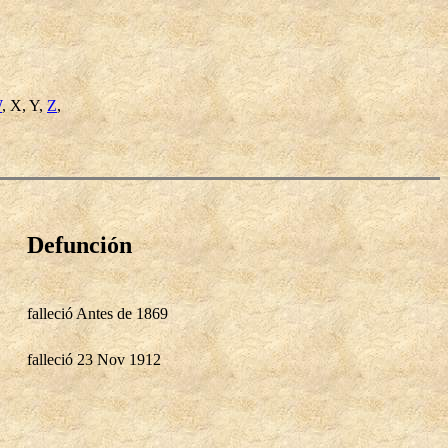
W
, X, Y,
Z
,
Defunción
falleció Antes de 1869
falleció 23 Nov 1912