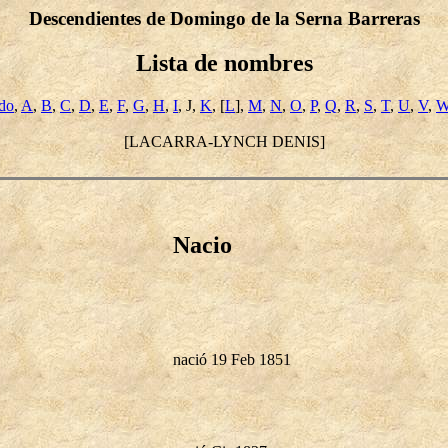
Descendientes de Domingo de la Serna Barreras
Lista de nombres
ido
,
A
,
B
,
C
,
D
,
E
,
F
,
G
,
H
,
I
, J,
K
, [
L
],
M
,
N
,
O
,
P
,
Q
,
R
,
S
,
T
,
U
,
V
,
[LACARRA-LYNCH DENIS]
Nacio
nació 19 Feb 1851