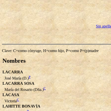
Sin apell
Clave: C=como cónyuge, H=como hijo, P=como P=(p)madre
Nombres
LACARRA
P
José María (D.)
LACARRA SOSA
C
María del Rosario (Dña.)
LACASA
C
Victoria
LAHITTE BONAVÍA