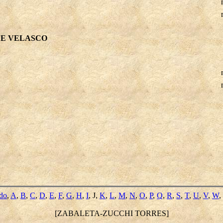
DE VELASCO
ido
,
A
,
B
,
C
,
D
,
E
,
F
,
G
,
H
,
I
, J,
K
,
L
,
M
,
N
,
O
,
P
,
Q
,
R
,
S
,
T
,
U
,
V
,
W
,
[ZABALETA-ZUCCHI TORRES]