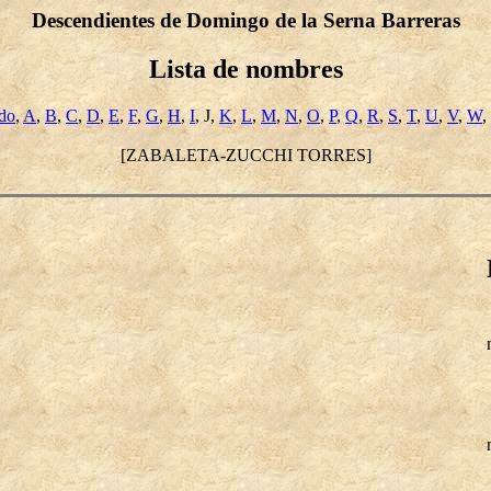
Descendientes de Domingo de la Serna Barreras
Lista de nombres
ido
,
A
,
B
,
C
,
D
,
E
,
F
,
G
,
H
,
I
, J,
K
,
L
,
M
,
N
,
O
,
P
,
Q
,
R
,
S
,
T
,
U
,
V
,
W
,
[ZABALETA-ZUCCHI TORRES]