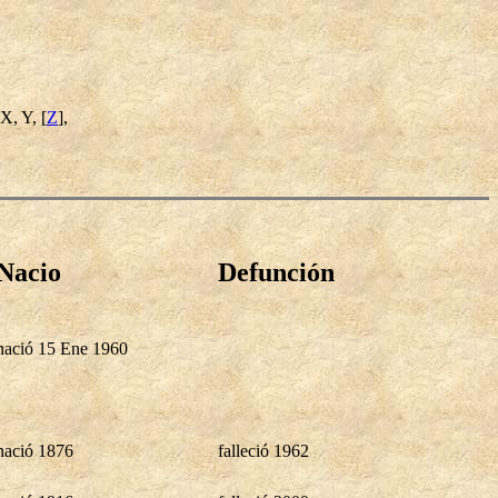
 X, Y, [
Z
],
Nacio
Defunción
nació 15 Ene 1960
nació 1876
falleció 1962