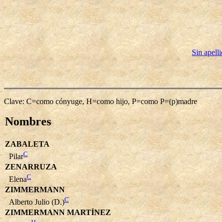
Sin apell
Clave: C=como cónyuge, H=como hijo, P=como P=(p)madre
Nombres
ZABALETA
C
Pilar
ZENARRUZA
C
Elena
ZIMMERMANN
C
Alberto Julio (D.)
ZIMMERMANN MARTÍNEZ