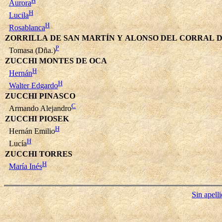
H
Aurora
H
Lucila
H
Rosablanca
ZORRILLA DE SAN MARTÍN Y ALONSO DEL CORRAL 
P
Tomasa (Dña.)
ZUCCHI MONTES DE OCA
H
Hernán
H
Walter Edgardo
ZUCCHI PINASCO
C
Armando Alejandro
ZUCCHI PIOSEK
H
Hernán Emilio
H
Lucía
ZUCCHI TORRES
H
María Inés
Sin apell