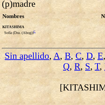
(p)madre
Nombres
N
KITASHIMA
C
Sofía (Dra. (Abog))
Sin apellido
,
A
,
B
,
C
,
D
,
E
Q
,
R
,
S
,
T
,
[KITASHI