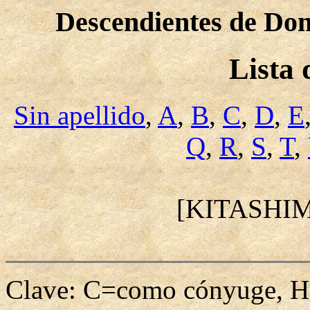
Descendientes de Dom
Lista
Sin apellido
,
A
,
B
,
C
,
D
,
E
Q
,
R
,
S
,
T
,
[KITASHI
Clave: C=como cónyuge, H