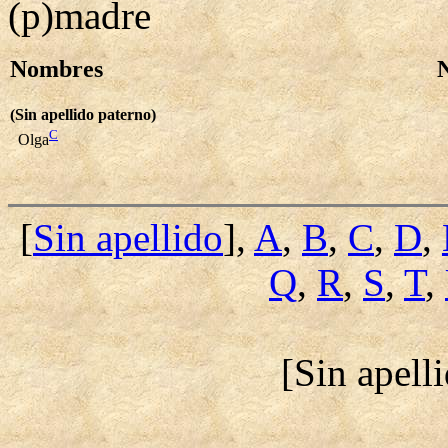
(p)madre
Nombres
(Sin apellido paterno)
C
Olga
[
Sin apellido
],
A
,
B
,
C
,
D
,
Q
,
R
,
S
,
T
,
[Sin apell