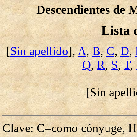
Descendientes de 
Lista
[
Sin apellido
],
A
,
B
,
C
,
D
,
Q
,
R
,
S
,
T
,
[Sin apell
Clave: C=como cónyuge, H