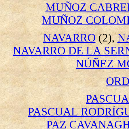
MUÑOZ CABRER
MUÑOZ COLOM
NAVARRO
(2),
N
NAVARRO DE LA SER
NÚÑEZ M
OR
PASCUA
PASCUAL RODRÍG
PAZ CAVANAG