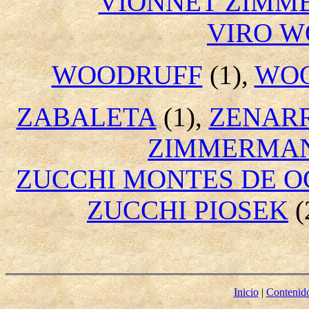
VIONNET ZIM
VIRO 
WOODRUFF
(1),
WOO
ZABALETA
(1),
ZENAR
ZIMMERMAN
ZUCCHI MONTES DE O
ZUCCHI PIOSEK
(
Inicio
|
Contenid