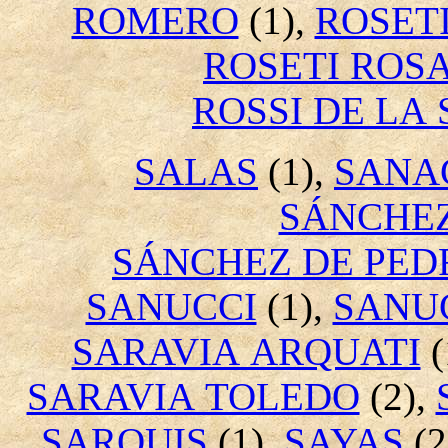
ROMERO
(1),
ROSET
ROSETI ROS
ROSSI DE LA
SALAS
(1),
SANA
SÁNCHE
SÁNCHEZ DE PED
SANUCCI
(1),
SANU
SARAVIA ARQUATI
(
SARAVIA TOLEDO
(2),
SARQUIS
(1),
SAYAS
(2