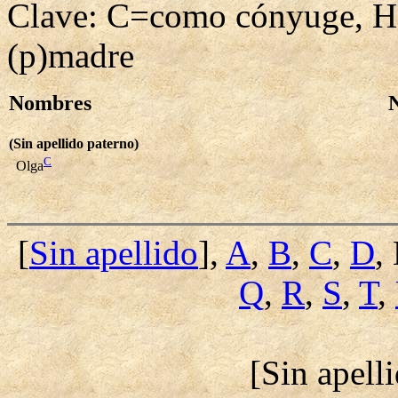
Clave: C=como cónyuge, H
(p)madre
Nombres
(Sin apellido paterno)
C
Olga
[
Sin apellido
],
A
,
B
,
C
,
D
,
Q
,
R
,
S
,
T
,
[Sin apell