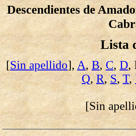
Descendientes de Amado
Cabr
Lista
[
Sin apellido
],
A
,
B
,
C
,
D
,
Q
,
R
,
S
,
T
,
[Sin apell