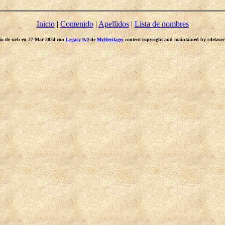
Inicio
|
Contenido
|
Apellidos
|
Lista de nombres
itio de web en 27 Mar 2024 con
Legacy 9.0
de
MyHeritage
; content copyright and maintained by cdelas