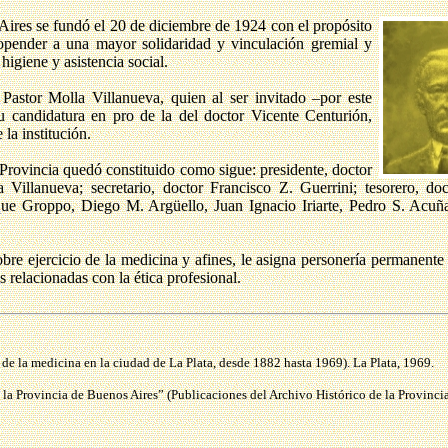
ires se fundó el 20 de diciembre de 1924 con el propósito
ropender a una mayor solidaridad y vinculación gremial y
higiene y asistencia social.
 Pastor Molla Villanueva, quien al ser invitado –por este
u candidatura en pro de la del doctor Vicente Centurión,
 la institución.
Provincia quedó constituido como sigue: presidente, doctor
a Villanueva; secretario, doctor Francisco Z. Guerrini; tesorero, d
que Groppo, Diego M. Argüello, Juan Ignacio Iriarte, Pedro S. Acuña
e ejercicio de la medicina y afines, le asigna personería permanente
 relacionadas con la ética profesional.
de la medicina en la ciudad de La Plata, desde 1882 hasta 1969). La Plata, 1969.
la Provincia de Buenos Aires” (Publicaciones del Archivo Histórico de la Provincia)