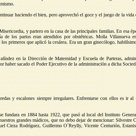
í mismo.
tinuar haciendo el bien, pero aprovechó el goce y el juego de la vida 
Misericordia, y partero en la casa de las principales familias. En esa é
ía de los partos eran atendidos por obstétricas. Molla Villanueva e
 los primeros que aplicó la cesárea. Era un gran ginecólogo, habilísim
líndez en la Dirección de Maternidad y Escuela de Parteras, admini
r haber sacado el Poder Ejecutivo de la administración a dicha Socie
edas y escalones siempre irregulares. Enfrentarse con ellos es ir al
se fundara en 1884 hasta 1922, que pasó al local del Instituto Gener
e nuestros grandes mádicos, que no debo dejar de mencionar: Silvestre 
el Cieza Rodríguez, Guillermo O´Reylly, Vicente Centurión, Estanis