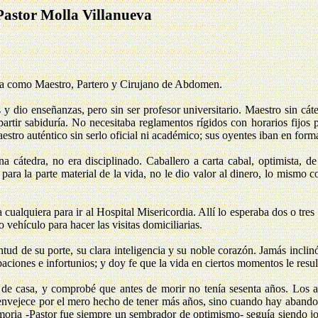
Pastor Molla Villanueva
ta como Maestro, Partero y Cirujano de Abdomen.
dio enseñanzas, pero sin ser profesor universitario. Maestro sin cáte
rtir sabiduría. No necesitaba reglamentos rígidos con horarios fijos p
estro auténtico sin serlo oficial ni académico; sus oyentes iban en for
 cátedra, no era disciplinado. Caballero a carta cabal, optimista, d
para la parte material de la vida, no le dio valor al dinero, lo mismo
ualquiera para ir al Hospital Misericordia. Allí lo esperaba dos o tres
vehículo para hacer las visitas domiciliarias.
ud de su porte, su clara inteligencia y su noble corazón. Jamás inclinó
aciones e infortunios; y doy fe que la vida en ciertos momentos le resu
de casa, y comprobé que antes de morir no tenía sesenta años. Los a
 envejece por el mero hecho de tener más años, sino cuando hay abando
moria -Pastor fue siempre un sembrador de optimismo- seguía siendo 