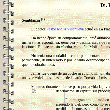
Dr. 
(1)
Semblanza
El doctor
Pastor Molla Villanueva
actuó en La Pla
Ha hecho época su comportamiento, creó alumnos y 
manera más espontánea, generosa y desinteresada de repa
lecciones. El maestro sin cátedra, como fue Molla, fue ma
No tenía una modalidad como para sentarse en una
permanente, desinteresado y por lo tanto despreocupado 
que no cobraba nada.
Jamás fue dueño de un coche ni automóvil; tomaba c
una vez volvíamos a las dos de la tarde. Tomaba el mismo 
Mantuvo durante su breve paso por la vida la juvent
deprimieron su espíritu sus preocup
Fue mi gran amigo, médico 
arrugado la piel, pero como no se
pérdida del entusiasmo o de la me