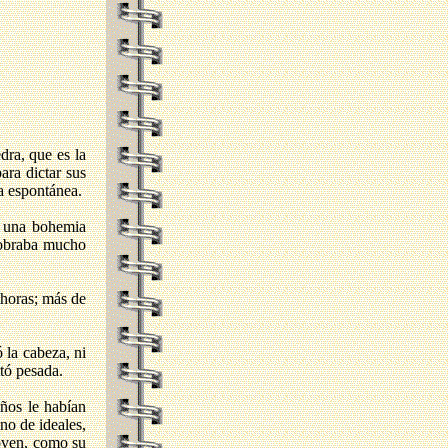
dra, que es la
ara dictar sus
ma espontánea.
e una bohemia
 cobraba mucho
 horas; más de
 la cabeza, ni
ltó pesada.
ños le habían
no de ideales,
joven, como su