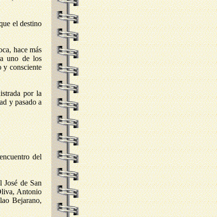
que el destino
poca, hace más
ra uno de los
o y consciente
strada por la
dad y pasado a
 encuentro del
al José de San
Oliva, Antonio
lao Bejarano,