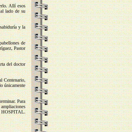
rlo. Allí esos
 al lado de su
sabiduría y la
pabellones de
ríguez, Pastor
rta del doctor
al Centenario,
ado únicamente
terminar. Para
s ampliaciones
UELA HOSPITAL.