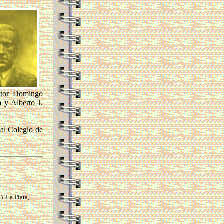
octor Domingo
 y Alberto J.
 al Colegio de
. La Plata,