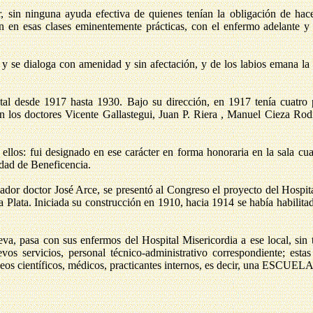
, sin ninguna ayuda efectiva de quienes tenían la obligación de hace
an en esas clases eminentemente prácticas, con el enfermo adelante y
 y se dialoga con amenidad y sin afectación, y de los labios emana la 
ital desde 1917 hasta 1930. Bajo su dirección, en 1917 tenía cuatro 
n los doctores Vicente Gallastegui, Juan P. Riera , Manuel Cieza Rod
ellos: fui designado en ese carácter en forma honoraria en la sala cua
dad de Beneficencia.
lador doctor José Arce, se presentó al Congreso el proyecto del Hospit
a Plata. Iniciada su construcción en 1910, hacia 1914 se había habilit
va, pasa con sus enfermos del Hospital Misericordia a ese local, sin 
os servicios, personal técnico-administrativo correspondiente; esta
ateneos científicos, médicos, practicantes internos, es decir, una ESC