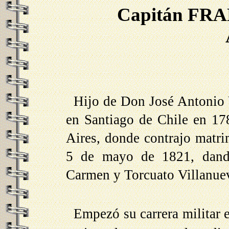
Capitán FR
Hijo de Don José Antonio 
en Santiago de Chile en 17
Aires, donde contrajo matr
5 de mayo de 1821, dando
Carmen y Torcuato Villanue
Empezó su carrera militar