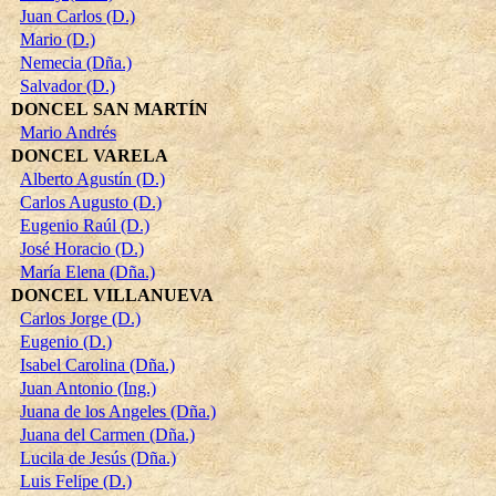
Juan Carlos (D.)
Mario (D.)
Nemecia (Dña.)
Salvador (D.)
DONCEL SAN MARTÍN
Mario Andrés
DONCEL VARELA
Alberto Agustín (D.)
Carlos Augusto (D.)
Eugenio Raúl (D.)
José Horacio (D.)
María Elena (Dña.)
DONCEL VILLANUEVA
Carlos Jorge (D.)
Eugenio (D.)
Isabel Carolina (Dña.)
Juan Antonio (Ing.)
Juana de los Angeles (Dña.)
Juana del Carmen (Dña.)
Lucila de Jesús (Dña.)
Luis Felipe (D.)