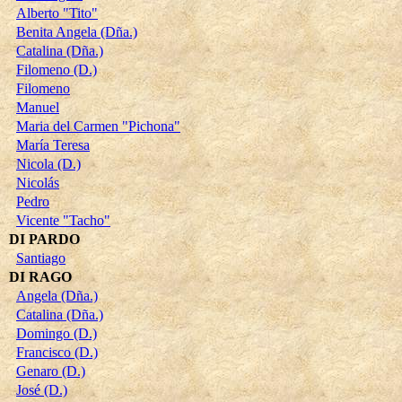
Alberto "Tito"
Benita Angela (Dña.)
Catalina (Dña.)
Filomeno (D.)
Filomeno
Manuel
Maria del Carmen "Pichona"
María Teresa
Nicola (D.)
Nicolás
Pedro
Vicente "Tacho"
DI PARDO
Santiago
DI RAGO
Angela (Dña.)
Catalina (Dña.)
Domingo (D.)
Francisco (D.)
Genaro (D.)
José (D.)