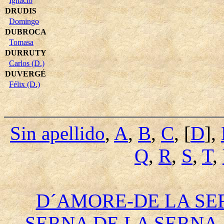
Ignacio
DRUDIS
Domingo
DUBROCA
Tomasa
DURRUTY
Carlos (D.)
DUVERGÉ
Félix (D.)
Sin apellido
,
A
,
B
,
C
, [
D
],
Q
,
R
,
S
,
T
,
D´AMORE-DE LA SE
SERNA DE LA SERNA