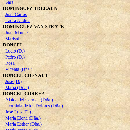
Sara
DOMÍNGUEZ TRELAUN
Juan Carlos
Laura Andrea
DOMÍNGUEZ VAN STRATE
Juan Manuel
Marisol
DONCEL
Lucio (D.)
Pedro (D.)
Rosa
Vicenta (Dña.)
DONCEL CHENAUT
José (D.)
María (Dña.)
DONCEL CORREA
Alaida del Carmen (Dña.)
Herminia de los Dolores (Dña.)
José Luis (D.)
María Elena (Dña.)
María Esther (Dña.)