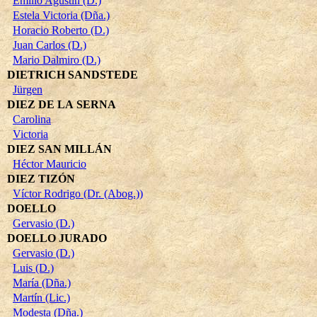
Emilio Agustín (D.)
Estela Victoria (Dña.)
Horacio Roberto (D.)
Juan Carlos (D.)
Mario Dalmiro (D.)
DIETRICH SANDSTEDE
Jürgen
DIEZ DE LA SERNA
Carolina
Victoria
DIEZ SAN MILLÁN
Héctor Mauricio
DIEZ TIZÓN
Víctor Rodrigo (Dr. (Abog.))
DOELLO
Gervasio (D.)
DOELLO JURADO
Gervasio (D.)
Luis (D.)
María (Dña.)
Martín (Lic.)
Modesta (Dña.)