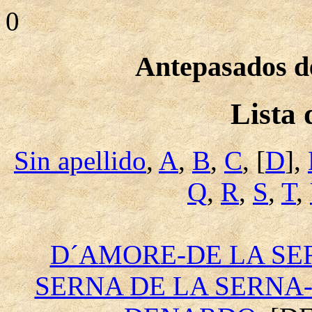
0
Antepasados de
Lista
Sin apellido
,
A
,
B
,
C
, [
D
],
Q
,
R
,
S
,
T
,
D´AMORE-DE LA SE
SERNA DE LA SERNA