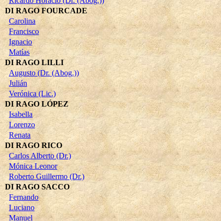
Ricardo Horacio (Dr. (Abog.))
DI RAGO FOURCADE
Carolina
Francisco
Ignacio
Matías
DI RAGO LILLI
Augusto (Dr. (Abog.))
Julián
Verónica (Lic.)
DI RAGO LÓPEZ
Isabella
Lorenzo
Renata
DI RAGO RICO
Carlos Alberto (Dr.)
Mónica Leonor
Roberto Guillermo (Dr.)
DI RAGO SACCO
Fernando
Luciano
Manuel