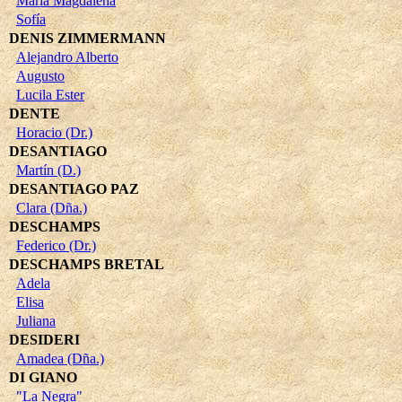
María Magdalena
Sofía
DENIS ZIMMERMANN
Alejandro Alberto
Augusto
Lucila Ester
DENTE
Horacio (Dr.)
DESANTIAGO
Martín (D.)
DESANTIAGO PAZ
Clara (Dña.)
DESCHAMPS
Federico (Dr.)
DESCHAMPS BRETAL
Adela
Elisa
Juliana
DESIDERI
Amadea (Dña.)
DI GIANO
"La Negra"