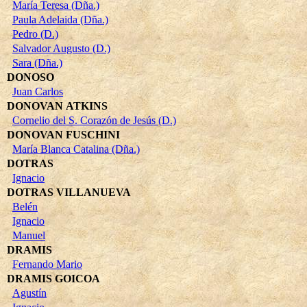
María Teresa (Dña.)
Paula Adelaida (Dña.)
Pedro (D.)
Salvador Augusto (D.)
Sara (Dña.)
DONOSO
Juan Carlos
DONOVAN ATKINS
Cornelio del S. Corazón de Jesús (D.)
DONOVAN FUSCHINI
María Blanca Catalina (Dña.)
DOTRAS
Ignacio
DOTRAS VILLANUEVA
Belén
Ignacio
Manuel
DRAMIS
Fernando Mario
DRAMIS GOICOA
Agustín