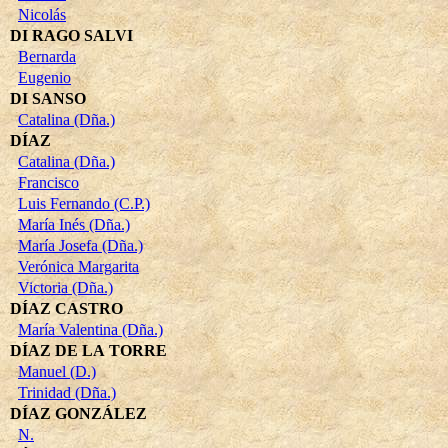
Nicolás
DI RAGO SALVI
Bernarda
Eugenio
DI SANSO
Catalina (Dña.)
DÍAZ
Catalina (Dña.)
Francisco
Luis Fernando (C.P.)
María Inés (Dña.)
María Josefa (Dña.)
Verónica Margarita
Victoria (Dña.)
DÍAZ CASTRO
María Valentina (Dña.)
DÍAZ DE LA TORRE
Manuel (D.)
Trinidad (Dña.)
DÍAZ GONZÁLEZ
N.