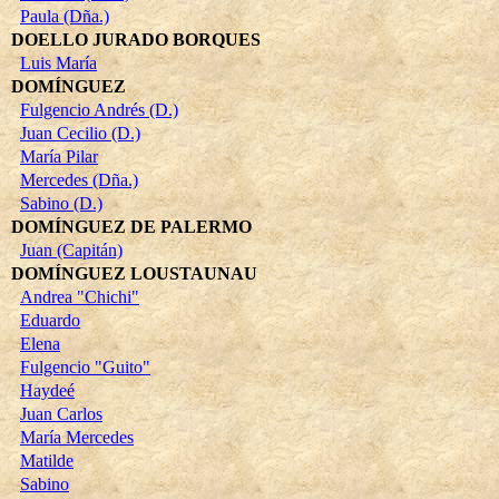
Paula (Dña.)
DOELLO JURADO BORQUES
Luis María
DOMÍNGUEZ
Fulgencio Andrés (D.)
Juan Cecilio (D.)
María Pilar
Mercedes (Dña.)
Sabino (D.)
DOMÍNGUEZ DE PALERMO
Juan (Capitán)
DOMÍNGUEZ LOUSTAUNAU
Andrea "Chichi"
Eduardo
Elena
Fulgencio "Guito"
Haydeé
Juan Carlos
María Mercedes
Matilde
Sabino