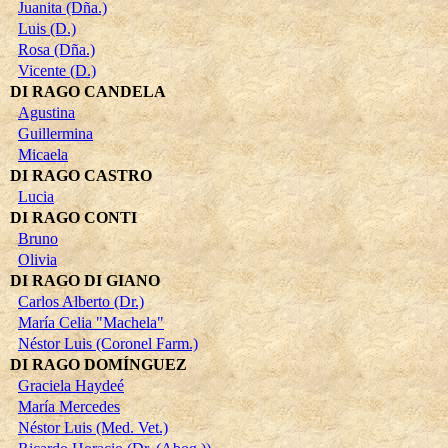
Juanita (Dña.)
Luis (D.)
Rosa (Dña.)
Vicente (D.)
DI RAGO CANDELA
Agustina
Guillermina
Micaela
DI RAGO CASTRO
Lucia
DI RAGO CONTI
Bruno
Olivia
DI RAGO DI GIANO
Carlos Alberto (Dr.)
María Celia "Machela"
Néstor Luis (Coronel Farm.)
DI RAGO DOMÍNGUEZ
Graciela Haydeé
María Mercedes
Néstor Luis (Med. Vet.)