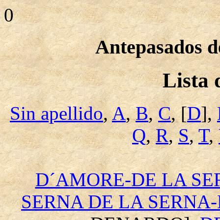
0
Antepasados de
Lista
Sin apellido
,
A
,
B
,
C
, [
D
],
Q
,
R
,
S
,
T
,
D´AMORE-DE LA SE
SERNA DE LA SERNA