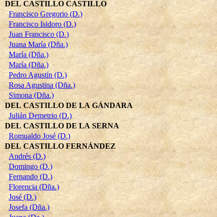
DEL CASTILLO CASTILLO
Francisco Gregorio (D.)
Francisco Isidoro (D.)
Juan Francisco (D.)
Juana María (Dña.)
María (Dña.)
María (Dña.)
Pedro Agustín (D.)
Rosa Agustina (Dña.)
Simona (Dña.)
DEL CASTILLO DE LA GÁNDARA
Julián Demetrio (D.)
DEL CASTILLO DE LA SERNA
Romualdo José (D.)
DEL CASTILLO FERNÁNDEZ
Andrés (D.)
Domingo (D.)
Fernando (D.)
Florencia (Dña.)
José (D.)
Josefa (Dña.)