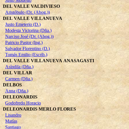
Justo Modesto
DEL VALLE VALDIVIESO
Aristóbulo (Dr. (Abog.))
DEL VALLE VILLANUEVA
Justo Emeterio (D.)
Modesta Victorina (Dña.)
Narciso José (Dr. (Abog.))
Patricio Pastor (Ing.)
Salvador Florentino (D.)
Tomás Emilio (Escrib.)
DEL VALLE VILLANUEVA ANASAGASTI
Asíndila (Dña.)
DEL VILLAR
Carmen (Dña.)
DELBOS
Anna (Dña.)
DELEONARDIS
Godofredo Horacio
DELEONARDIS MERLO FLORES
Lisandro
Matías
Santiago