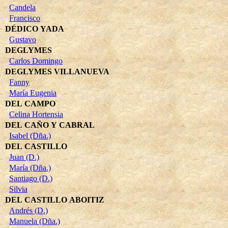
Candela
Francisco
DÉDICO YADA
Gustavo
DEGLYMES
Carlos Domingo
DEGLYMES VILLANUEVA
Fanny
María Eugenia
DEL CAMPO
Celina Hortensia
DEL CAÑO Y CABRAL
Isabel (Dña.)
DEL CASTILLO
Juan (D.)
María (Dña.)
Santiago (D.)
Silvia
DEL CASTILLO ABOITIZ
Andrés (D.)
Manuela (Dña.)