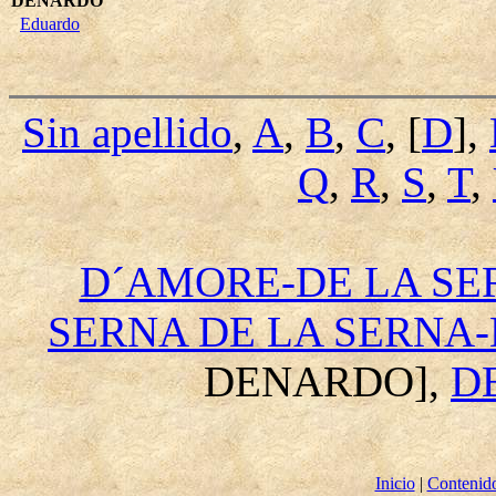
DENARDO
Eduardo
Sin apellido
,
A
,
B
,
C
, [
D
],
Q
,
R
,
S
,
T
,
D´AMORE-DE LA SE
SERNA DE LA SERNA
DENARDO],
D
Inicio
|
Contenid