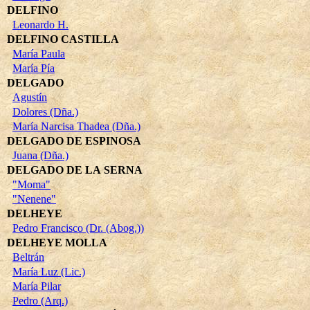
DELFINO
Leonardo H.
DELFINO CASTILLA
María Paula
María Pía
DELGADO
Agustín
Dolores (Dña.)
María Narcisa Thadea (Dña.)
DELGADO DE ESPINOSA
Juana (Dña.)
DELGADO DE LA SERNA
"Moma"
"Nenene"
DELHEYE
Pedro Francisco (Dr. (Abog.))
DELHEYE MOLLA
Beltrán
María Luz (Lic.)
María Pilar
Pedro (Arq.)