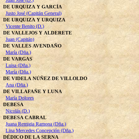
Juan José (D.)
DE URQUIZA Y GARCÍA
Justo José (Capitán General)
DE URQUIZA Y URQUIZA
Vicente Benito (D.)
DE VALLEJOS Y ALDERETE
Juan (Capitán)
DE VALLES AVENDAÑO
María (Dña.)
DE VARGAS
Luisa (Dña.)
María (Dña.)
DE VIDELA NÚÑEZ DE VILLOLDO
Ana (Dña.)
DE VILLAFAÑE Y LUNA
María Dolores
DEBESA
Nicolás (D.)
DEBESA CABRAL
Juana Remigia Ramona (Dña.)
Lina Mercedes Concepción (Dña.)
DÉDICO DE LA SERNA