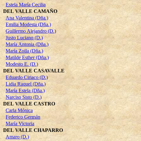
Estela María Cecilia
DEL VALLE CAMAÑO
Ana Valentina (Dña.)
Emilia Modesta (Dña.)
Guillermo Alejandro (D.)
Justo Luciano (D.)
María Antonia (Dña.)
María Zoila (Dña.)
Matilde Esther (Dña.)
Modesto E. (D.)
DEL VALLE CASAVALLE
Eduardo Ciriaco (D.)
Lidia Raquel (Dña.)
María Estela (Dña.)
Narciso Sisto (D.)
DEL VALLE CASTRO
Carla Mónica
Federico Germán
María Victoria
DEL VALLE CHAPARRO
Amaro (D.)