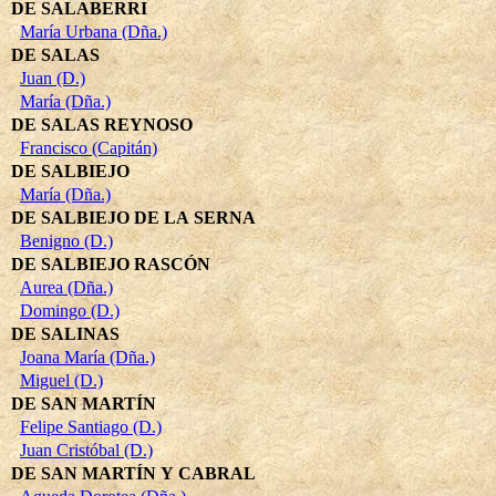
DE SALABERRI
María Urbana (Dña.)
DE SALAS
Juan (D.)
María (Dña.)
DE SALAS REYNOSO
Francisco (Capitán)
DE SALBIEJO
María (Dña.)
DE SALBIEJO DE LA SERNA
Benigno (D.)
DE SALBIEJO RASCÓN
Aurea (Dña.)
Domingo (D.)
DE SALINAS
Joana María (Dña.)
Miguel (D.)
DE SAN MARTÍN
Felipe Santiago (D.)
Juan Cristóbal (D.)
DE SAN MARTÍN Y CABRAL