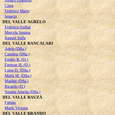
Amaro Emeterio
Clara
Federico Mario
Ignacio
DEL VALLE AGRELO
Federico Aníbal
Marcela Susana
Raquel Sofía
DEL VALLE BANCALARI
Adela (Dña.)
Catalina (Dña.)
Emilio R. (D.)
Enrique H. (D.)
Luisa D. (Dña.)
María M. (Dña.)
Matilde (Dña.)
Ricardo (D.)
Susana Amelia (Dña.)
DEL VALLE BAUZÁ
Fabián
María Victoria
DEL VALLE BRANDO