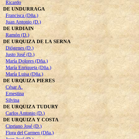
Ricardo
DE UNDURRAGA
Francisca (Dña.)
Juan Antonio (D.)
DE URDIAIN
Ramón (D.)
DE URQUIZA DE LA SERNA
Diógenes (D.)
Justo José (D.)
María Dolores (Dña.)
María Enriqueta (Dña.)
María Luisa (Dña.)
DE URQUIZA PIERES
César A.
Ernestina
Silvina
DE URQUIZA TUDURY
Carlos Antonio (D.)
DE URQUIZA Y COSTA
Cipriano José (D.)
Flora del Carmen (Dña.)