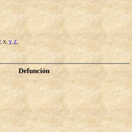
W
, X,
Y
,
Z
,
Defunción