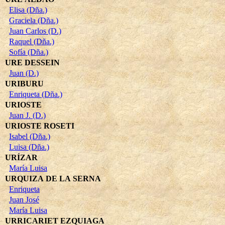
Elisa (Dña.)
Graciela (Dña.)
Juan Carlos (D.)
Raquel (Dña.)
Sofía (Dña.)
URE DESSEIN
Juan (D.)
URIBURU
Enriqueta (Dña.)
URIOSTE
Juan J. (D.)
URIOSTE ROSETI
Isabel (Dña.)
Luisa (Dña.)
URÍZAR
María Luisa
URQUIZA DE LA SERNA
Enriqueta
Juan José
María Luisa
URRICARIET EZQUIAGA