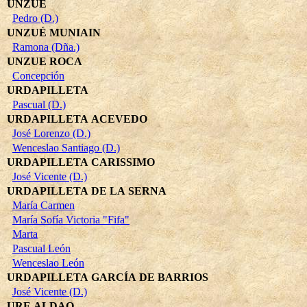
UNZUÉ
Pedro (D.)
UNZUÉ MUNIAIN
Ramona (Dña.)
UNZUE ROCA
Concepción
URDAPILLETA
Pascual (D.)
URDAPILLETA ACEVEDO
José Lorenzo (D.)
Wenceslao Santiago (D.)
URDAPILLETA CARISSIMO
José Vicente (D.)
URDAPILLETA DE LA SERNA
María Carmen
María Sofía Victoria "Fifa"
Marta
Pascual León
Wenceslao León
URDAPILLETA GARCÍA DE BARRIOS
José Vicente (D.)
URE ALDAO