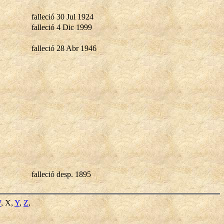
falleció 30 Jul 1924
falleció 4 Dic 1999
falleció 28 Abr 1946
falleció desp. 1895
W
, X,
Y
,
Z
,