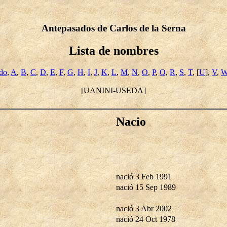
Antepasados de Carlos de la Serna
Lista de nombres
ido
,
A
,
B
,
C
,
D
,
E
,
F
,
G
,
H
,
I
,
J
,
K
,
L
,
M
,
N
,
O
,
P
,
Q
,
R
,
S
,
T
, [
U
],
V
,
[UANINI-USEDA]
Nacio
nació 3 Feb 1991
nació 15 Sep 1989
nació 3 Abr 2002
nació 24 Oct 1978