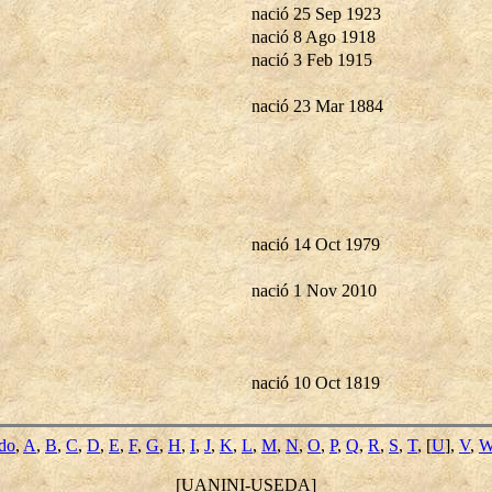
nació 25 Sep 1923
nació 8 Ago 1918
nació 3 Feb 1915
nació 23 Mar 1884
nació 14 Oct 1979
nació 1 Nov 2010
nació 10 Oct 1819
ido
,
A
,
B
,
C
,
D
,
E
,
F
,
G
,
H
,
I
,
J
,
K
,
L
,
M
,
N
,
O
,
P
,
Q
,
R
,
S
,
T
, [
U
],
V
,
[UANINI-USEDA]