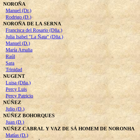
NOROÑA
Manuel (Dr.)
Rodrigo (D.)
NOROÑA DE LA SERNA
Francisca del Rosario (Dña.)
Julia Isabel "La Ñata" (Dña.)
Manuel (D.)
María Amalia
Raúl
Sara
Trinidad
NUGENT
Luisa (Dña.)
Percy Luis
Percy Patricio
NÚÑEZ
Julio (D.)
NÚÑEZ BOHORQUES
Juan (D.)
NÚÑEZ CABRAL Y VAZ DE SÁ HOMEM DE NORONHA
Matías (D.)