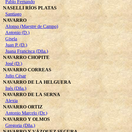
Pablo Fernando
NASELLI RÍOS PLATAS
Santiago
NAVARRO
Alonso (Maestre de Campo)
Antonio (D.)
Gisela
Juan P. (D.)
Juana Francisca (Dña.)
NAVARRO CHOPITE
José (D.)
NAVARRO CORREAS
Julio César
NAVARRO DE LA HELGUERA
Inés (Dña.)
NAVARRO DE LA SERNA
Alexia
NAVARRO ORTIZ
Antonio Marcelo (Dr.)
NAVARRO Y OLMOS
Gregoria (Dña.)
NAVARRO Y VÁZQUEZ SEGURA