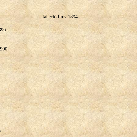
falleció Prev 1894
896
1900
7