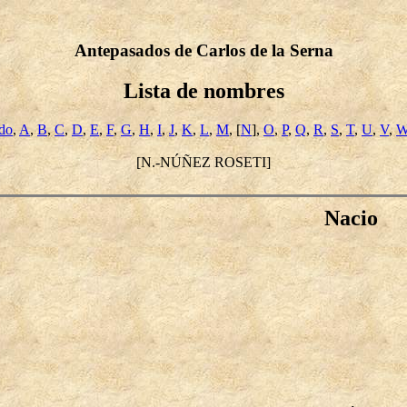
Antepasados de Carlos de la Serna
Lista de nombres
ido
,
A
,
B
,
C
,
D
,
E
,
F
,
G
,
H
,
I
,
J
,
K
,
L
,
M
, [
N
],
O
,
P
,
Q
,
R
,
S
,
T
,
U
,
V
,
[N.-NÚÑEZ ROSETI]
Nacio