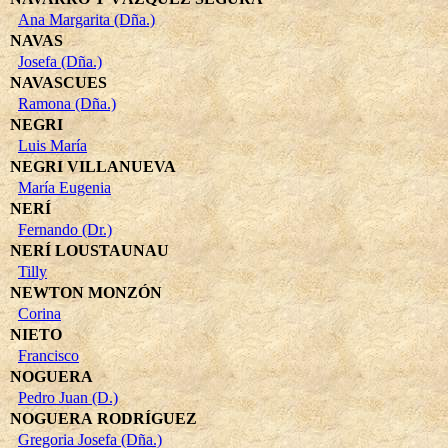
Ana Margarita (Dña.)
NAVAS
Josefa (Dña.)
NAVASCUES
Ramona (Dña.)
NEGRI
Luis María
NEGRI VILLANUEVA
María Eugenia
NERÍ
Fernando (Dr.)
NERÍ LOUSTAUNAU
Tilly
NEWTON MONZÓN
Corina
NIETO
Francisco
NOGUERA
Pedro Juan (D.)
NOGUERA RODRÍGUEZ
Gregoria Josefa (Dña.)