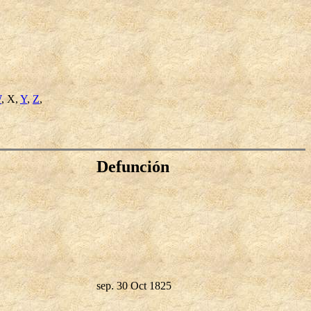
W
, X,
Y
,
Z
,
Defunción
sep. 30 Oct 1825