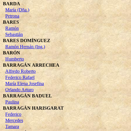
BARDA
María (Dña.)
Petrona
BARES
Ramón
Sebastián
BARES DOMÍNGUEZ
Ramón Hernán (Ing.)
BARÓN
Humberto
BARRAGÁN ARRECHEA
Alfredo Roberto
Federico Rafael
María Elena Josefina
Orlando Arturo
BARRAGÁN BADUEL
Paulina
BARRAGÁN HARISGARAT
Federico
Mercedes
Tamara