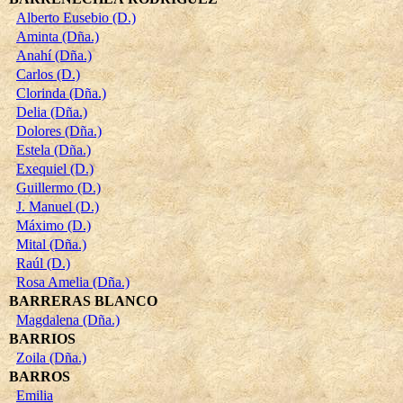
Alberto Eusebio (D.)
Aminta (Dña.)
Anahí (Dña.)
Carlos (D.)
Clorinda (Dña.)
Delia (Dña.)
Dolores (Dña.)
Estela (Dña.)
Exequiel (D.)
Guillermo (D.)
J. Manuel (D.)
Máximo (D.)
Mital (Dña.)
Raúl (D.)
Rosa Amelia (Dña.)
BARRERAS BLANCO
Magdalena (Dña.)
BARRIOS
Zoila (Dña.)
BARROS
Emilia