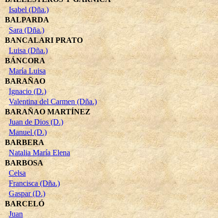
Isabel (Dña.)
BALPARDA
Sara (Dña.)
BANCALARI PRATO
Luisa (Dña.)
BÁNCORA
María Luisa
BARAÑAO
Ignacio (D.)
Valentina del Carmen (Dña.)
BARAÑAO MARTÍNEZ
Juan de Dios (D.)
Manuel (D.)
BARBERA
Natalia María Elena
BARBOSA
Celsa
Francisca (Dña.)
Gaspar (D.)
BARCELÓ
Juan