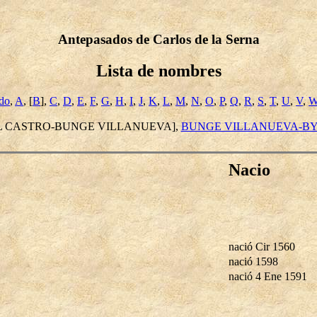
Antepasados de Carlos de la Serna
Lista de nombres
ido
,
A
, [
B
],
C
,
D
,
E
,
F
,
G
,
H
,
I
,
J
,
K
,
L
,
M
,
N
,
O
,
P
,
Q
,
R
,
S
,
T
,
U
,
V
,
L CASTRO-BUNGE VILLANUEVA],
BUNGE VILLANUEVA-BY
Nacio
nació Cir 1560
nació 1598
nació 4 Ene 1591