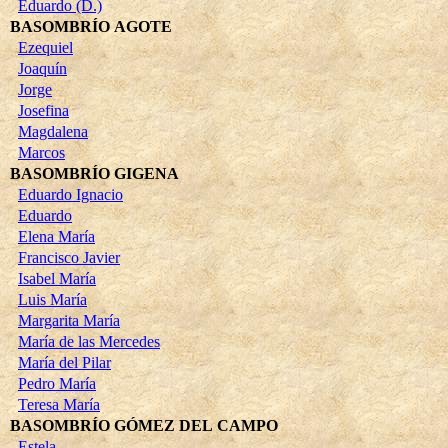
Eduardo (D.)
BASOMBRÍO AGOTE
Ezequiel
Joaquín
Jorge
Josefina
Magdalena
Marcos
BASOMBRÍO GIGENA
Eduardo Ignacio
Eduardo
Elena María
Francisco Javier
Isabel María
Luis María
Margarita María
María de las Mercedes
María del Pilar
Pedro María
Teresa María
BASOMBRÍO GÓMEZ DEL CAMPO
Estela