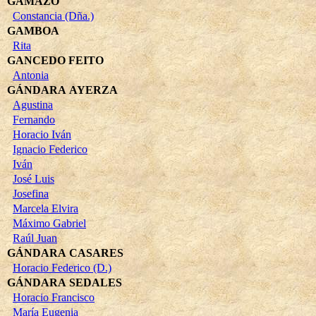
GAMAZO
Constancia (Dña.)
GAMBOA
Rita
GANCEDO FEITO
Antonia
GÁNDARA AYERZA
Agustina
Fernando
Horacio Iván
Ignacio Federico
Iván
José Luis
Josefina
Marcela Elvira
Máximo Gabriel
Raúl Juan
GÁNDARA CASARES
Horacio Federico (D.)
GÁNDARA SEDALES
Horacio Francisco
María Eugenia