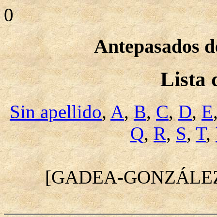
0
Antepasados de
Lista
Sin apellido
,
A
,
B
,
C
,
D
,
E
Q
,
R
,
S
,
T
,
[GADEA-GONZÁLE