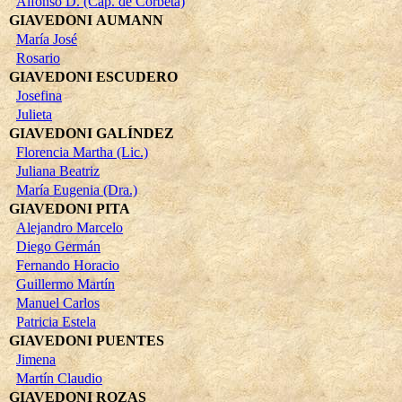
Alfonso D. (Cap. de Corbeta)
GIAVEDONI AUMANN
María José
Rosario
GIAVEDONI ESCUDERO
Josefina
Julieta
GIAVEDONI GALÍNDEZ
Florencia Martha (Lic.)
Juliana Beatriz
María Eugenia (Dra.)
GIAVEDONI PITA
Alejandro Marcelo
Diego Germán
Fernando Horacio
Guillermo Martín
Manuel Carlos
Patricia Estela
GIAVEDONI PUENTES
Jimena
Martín Claudio
GIAVEDONI ROZAS