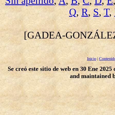
Sin apellido
,
A
,
B
,
C
,
D
,
E
Q
,
R
,
S
,
T
,
[GADEA-GONZÁLE
Inicio
|
Contenid
Se creó este sitio de web en 30 Ene 2025
and maintained 