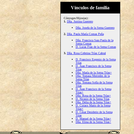
Vínculos de familia
Cónyuges/Hijos(as)::
1.
Dña. Justina Guerrero
Dña. Josefa de la Serna Guerrero
2.
Dña. Paula María Comas Peña
Dña. Francisca Sara Paula de la
Serna Comas
D. Lucas Fran de la Serna Comas
3.
Dña. Rosa Ceferina Trías Cabral
D. Francisco Eugenio de la Serna
Trías
D. Juan Francisco de la Serna
Trías
Dña. María de la Serna Trías+
Dña. Tomasa Mercedes de la
Serna Trías
Dña. Tomasa Sofía de la Serna
Trías
D. Juan Francisco de la Serna
Trías+
Dña. Rosa de la Serna Trías+
D. Nicasio de la Serna Trías
Dña. Delia de la Serna Trías+
D. Ciriaco Mario de la Serna
Trías+
D. César Desiderio de la Serna
Trías
D. Manuel de la Serna Trías+
Dña. Elina de la Serna Trías+