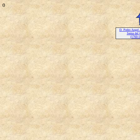
0
D. Pedro Angel 
Serna del 
(1760-