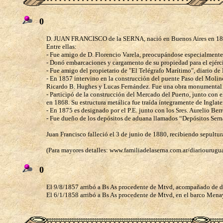
0
D. JUAN FRANCISCO de la SERNA, nació en Buenos Aires en 1809. E
Entre ellas:
- Fue amigo de D. Florencio Varela, preocupándose especialmente 
- Donó embarcaciones y cargamento de su propiedad para el ejérc
- Fue amigo del propietario de "El Telégrafo Marítimo", diario de
- En 1857 intervino en la construcción del puente Paso del Moli
Ricardo B. Hughes y Lucas Fernández. Fue una obra monumental p
- Participó de la construcción del Mercado del Puerto, junto con
en 1868. Su estructura metálica fue traída íntegramente de Inglater
- En 1875 es designado por el P.E. junto con los Sres. Aurelio Ber
- Fue dueño de los depósitos de aduana llamados “Depósitos Serna
Juan Francisco falleció el 3 de junio de 1880, recibiendo sepult
(Para mayores detalles: www.familiadelaserna.com.ar/diariourugu
0
El 9/8/1857 arribó a Bs As procedente de Mtvd, acompañado de d
El 6/1/1858 arribó a Bs As procedente de Mtvd, en el barco Mena