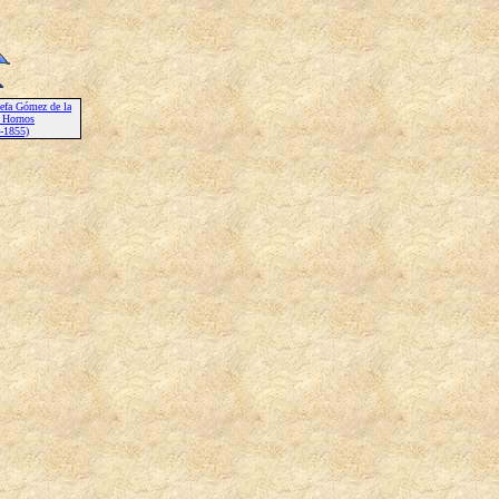
efa Gómez de la
 Hornos
-1855)