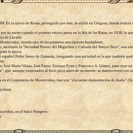
n la época de Rosas, perseguido por éste, se exilió en Uruguay, donde realizó m
por su suerte cuando el primero estuvo preso en la Isla de las Ratas, en 1838, lo 
ito de Lavalle
 Montevideo, siendo uno de los primeros suscriptores fundadores.
no, mediante la "Sociedad Puente del Miguelete y Calzada del Arroyo Seco", una e
ara la época.
 el español Pedro Sáenz de Zumarán, integrando una sociedad en la que también par
ra.
ro, José María Vilaza, José Farini, Enrique Fynn y Francisco A. Gómez, para crear u
”, que -aunque enajenados al fisco poco antes de su muerte- se mantuvieron con su
ura en el Cementerio de Montevideo, tras una “elocuente demostración de duelo” (T
ay.htm)
os niños, en el barco Pampero
y