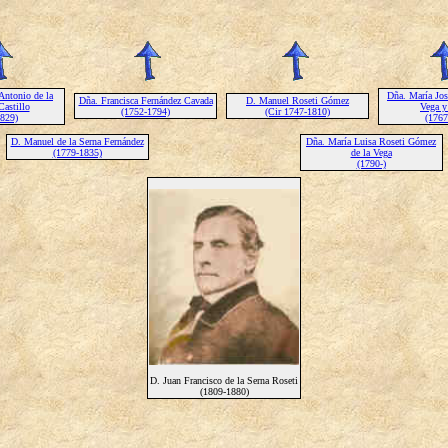
Antonio de la
Dña. María Jos
Dña. Francisca Fernández Cavada
D. Manuel Roseti Gómez
Castillo
Vega y
(1752-1794)
(Cir 1747-1810)
1829)
(1767
D. Manuel de la Serna Fernández
Dña. María Luisa Roseti Gómez
(1779-1835)
de la Vega
(1790-)
D. Juan Francisco de la Serna Roseti
(1809-1880)