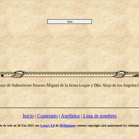
Sara
 hijo de Subteniente Ernesto Miguel de la Serna Luque y Dña. Aleja de los Angeles 
Inicio
|
Contenido
|
Apellidos
|
Lista de nombres
itio de web en 30 Ene 2025 con
Legacy 9.0
de
MyHeritage
; content copyright and maintained by cdelas