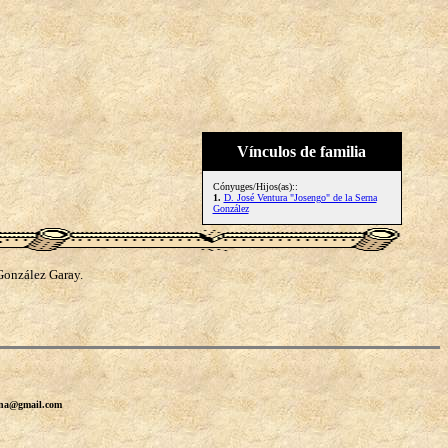
Vínculos de familia
Cónyuges/Hijos(as)::
1.
D. José Ventura "Josengo" de la Serna
González
González Garay.
erna@gmail.com