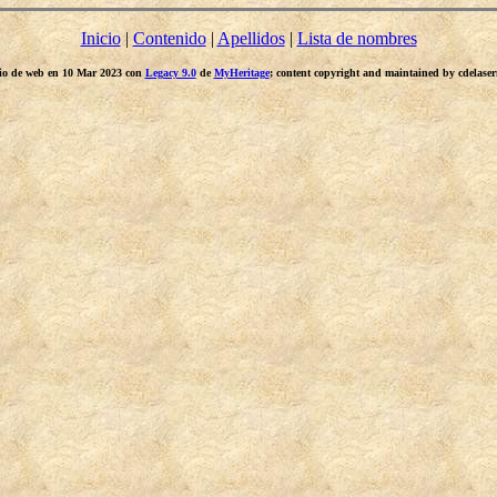
Inicio
|
Contenido
|
Apellidos
|
Lista de nombres
itio de web en 10 Mar 2023 con
Legacy 9.0
de
MyHeritage
; content copyright and maintained by cdelas