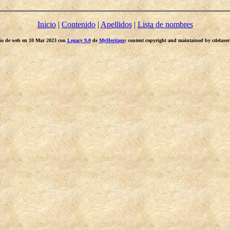
Inicio
|
Contenido
|
Apellidos
|
Lista de nombres
itio de web en 10 Mar 2023 con
Legacy 9.0
de
MyHeritage
; content copyright and maintained by cdelas