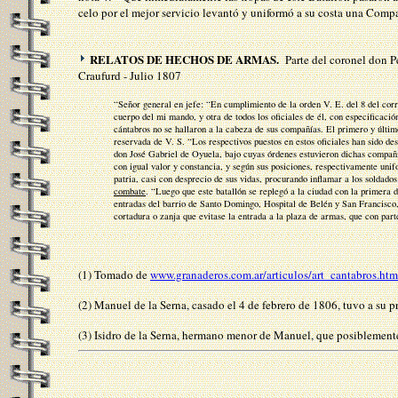
celo por el mejor servicio levantó y uniformó a su costa una Com
RELATOS DE HECHOS DE ARMAS.
Parte del coronel don P
Craufurd - Julio 1807
“Señor general en jefe: “En cumplimiento de la orden V. E. del 8 del corri
cuerpo del mi mando, y otra de todos los oficiales de él, con especificació
cántabros no se hallaron a la cabeza de sus compañías. El primero y últim
reservada de V. S. “Los respectivos puestos en estos oficiales han sido 
don José Gabriel de Oyuela, bajo cuyas órdenes estuvieron dichas compañía
con igual valor y constancia, y según sus posiciones, respectivamente uni
patria, casi con desprecio de sus vidas, procurando inflamar a los soldad
combate
. “Luego que este batallón se replegó a la ciudad con la primera div
entradas del barrio de Santo Domingo, Hospital de Belén y San Francisco,
cortadura o zanja que evitase la entrada a la plaza de armas, que con part
(1) Tomado de
www.granaderos.com.ar/articulos/art_cantabros.htm
(2) Manuel de la Serna, casado el 4 de febrero de 1806, tuvo a su 
(3) Isidro de la Serna, hermano menor de Manuel, que posiblement