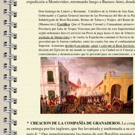
expedición a Montevideo, retornando luego a Buenos Aires, donde 
Don Santiago de Liniers y Bremond, Caballero de la Orden de San Juan,
Gobernador y Capitán General interino de las Provincias del Río de la Pl
Subdelegado de Real Hacienda, Rentas de Tabaco y Naipes, del Ramo de 
Certifico
[Manuscrito:]
: Que el Teniente Coronel y Comandante primero d
Provincia por falta de Tropas Veteranas por Decreto de esta Superioridad 
según ordenanza hizo el servicio sin Prest ni paga hasta el mes de febrero
asediada de Montevideo
y de vuelta la Expedición continuó el Servicio d
gravedad que le fueron confiadas, entre las cuales fue una el confinamie
Superior. Asimismo
desplegó su talento, amor y celo por el Real Servicio
división del Ejército de mi mando se replegase a la Ciudad en el Consejo 
conocimientos y demostraciones que le presentó para su conocimiento, y s
CREACION DE LA COMPAÑÍA DE GRANADEROS.
La comp
su entrega por los ingleses, que fue levantada y uniformada a su cos
nota 4: “ Que inmediatamente las tropas de este Batallón pasaron