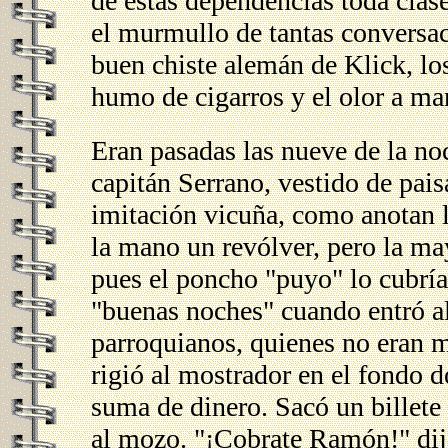
de estas dependencias toda clase
el murmullo de tantas conversac
buen chiste alemán de Klick, l
humo de cigarros y el olor a ma
Eran pasadas las nueve de la noc
capitán Serrano, vestido de pai
imitación vicuña, como anotan l
la mano un revólver, pero la ma
pues el poncho "puyo" lo cubría
"buenas noches" cuando entró a
parroquianos, quienes no eran m
rigió al mostrador en el fondo
suma de dinero. Sacó un billete 
al mozo. "¡Cobrate Ramón!" dij