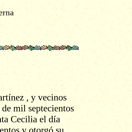
erna
rtínez , y vecinos
 de mil septecientos
ta Cecilia el día
entos y otorgó su